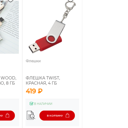
Флешки
 WOOD,
ФЛЕШКА TWIST,
О, 8 ГБ
КРАСНАЯ, 4 ГБ
419 ₽
В НАЛИЧИИ
НУ
В КОРЗИНУ