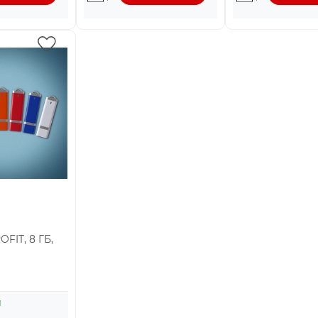
FIT, 8 ГБ,
И