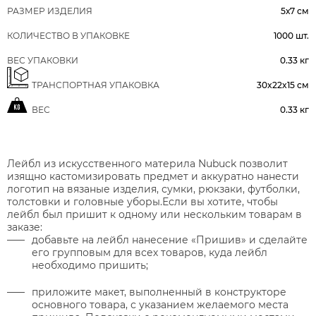
РАЗМЕР ИЗДЕЛИЯ
5х7 см
КОЛИЧЕСТВО В УПАКОВКЕ
1000 шт.
ВЕС УПАКОВКИ
0.33 кг
ТРАНСПОРТНАЯ УПАКОВКА
30x22x15 см
ВЕС
0.33 кг
Лейбл из искусственного материла Nubuck позволит
изящно кастомизировать предмет и аккуратно нанести
логотип на вязаные изделия, сумки, рюкзаки, футболки,
толстовки и головные уборы.Если вы хотите, чтобы
лейбл был пришит к одному или нескольким товарам в
заказе:
добавьте на лейбл нанесение «Пришив» и сделайте
его групповым для всех товаров, куда лейбл
необходимо пришить;
приложите макет, выполненный в конструкторе
основного товара, с указанием желаемого места