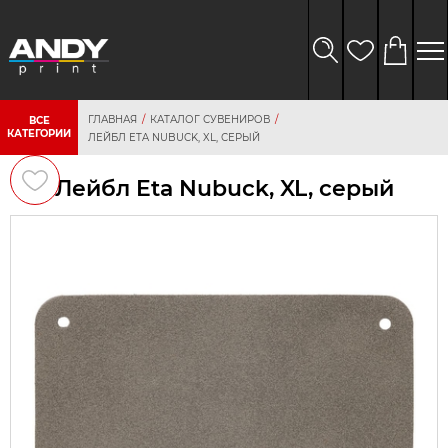
ГЛАВНАЯ
КАТАЛОГ СУВЕНИРОВ
ВСЕ
КАТЕГОРИИ
ЛЕЙБЛ ETA NUBUCK, XL, СЕРЫЙ
Лейбл Eta Nubuck, XL, серый
персональных
данных