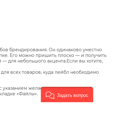
бов брендирования. Он одинаково уместно
епке. Его можно пришить плоско — и получить
 — для небольшого акцента.Если вы хотите,
для всех товаров, куда лейбл необходимо
 с указанием желаемого места пришива.
кладке «Файлы».
Задать вопрос