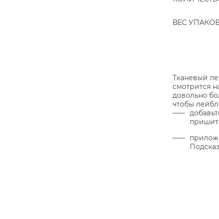
ВЕС УПАКО
Тканевый ле
смотрится н
довольно бо
чтобы лейбл
добавьт
пришит
приложи
Подсказ