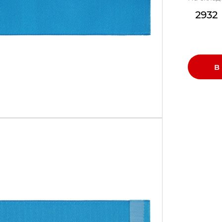
2932
В