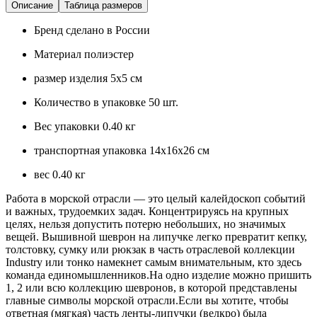
Описание
Таблица размеров
Бренд
сделано в России
Материал
полиэстер
размер изделия
5х5 см
Количество в упаковке
50 шт.
Вес упаковки
0.40 кг
транспортная упаковка
14x16x26 см
вес
0.40 кг
Работа в морской отрасли — это целый калейдоскоп событий
и важных, трудоемких задач. Концентрируясь на крупных
целях, нельзя допустить потерю небольших, но значимых
вещей. Вышивной шеврон на липучке легко превратит кепку,
толстовку, сумку или рюкзак в часть отраслевой коллекции
Industry или тонко намекнет самым внимательным, кто здесь
команда единомышленников.На одно изделие можно пришить
1, 2 или всю коллекцию шевронов, в которой представлены
главные символы морской отрасли.Если вы хотите, чтобы
ответная (мягкая) часть ленты-липучки (велкро) была