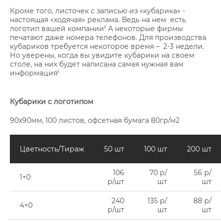
Кроме того, листочек с записью из «кубарика» -
настоящая «ходячая» реклама. Ведь на нем есть
логотип вашей компании! А некоторые фирмы
печатают даже номера телефонов. Для производства
кубариков требуется некоторое время – 2-3 недели.
Но уверены, когда вы увидите кубарики на своем
столе, на них будет написана самая нужная вам
информация!
Кубарики с логотипом
90х90мм, 100 листов, офсетная бумага 80гр/м2
Цветность/Тираж
50 шт
100 шт
200 шт
106
70 р/
56 р/
1+0
р/шт
шт
шт
240
135 р/
88 р/
4+0
р/шт
шт
шт